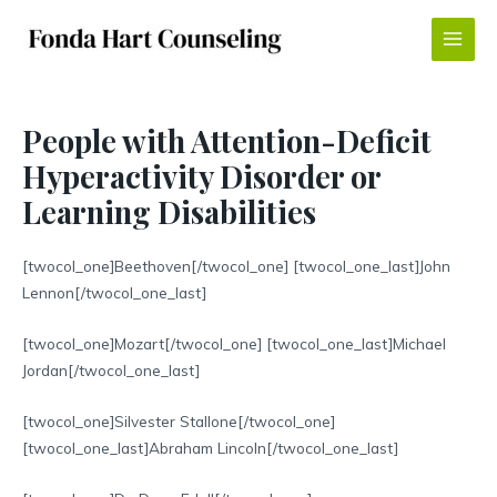
Skip
to
Main
content
Menu
People with Attention-Deficit
Hyperactivity Disorder or
Learning Disabilities
[twocol_one]Beethoven[/twocol_one] [twocol_one_last]John
Lennon[/twocol_one_last]
[twocol_one]Mozart[/twocol_one] [twocol_one_last]Michael
Jordan[/twocol_one_last]
[twocol_one]Silvester Stallone[/twocol_one]
[twocol_one_last]Abraham Lincoln[/twocol_one_last]