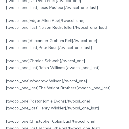
[twocol_one]Dr. Dean Edell[/twocol_one]
[twocol_one_last]Louis Pasteur[/twocol_one_last]
[twocol_one]Edgar Allen Poe[/twocol_one]
[twocol_one_last]Nelson Rockefeller[/twocol_one_last]
[twocol_one]Alexander Graham Bell[/twocol_one]
[twocol_one_last]Pete Rose[/twocol_one_last]
[twocol_one]Charles Schwab[/twocol_one]
[twocol_one_last]Robin Williams[/twocol_one_last]
[twocol_one]Woodrow Wilson[/twocol_one]
[twocol_one_last]The Wright Brothers[/twocol_one_last]
[twocol_one]Pastor Jamie Evans[/twocol_one]
[twocol_one_last]Henry Winkler[/twocol_one_last]
[twocol_one]Christopher Columbus[/twocol_one]
[twocol_one_last]Michael Phelps[/twocol_one_last]