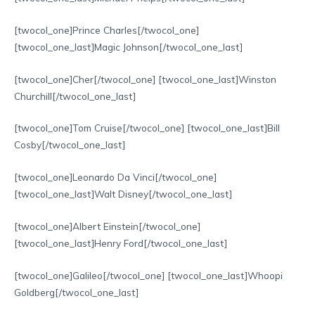
[twocol_one]Prince Charles[/twocol_one]
[twocol_one_last]Magic Johnson[/twocol_one_last]
[twocol_one]Cher[/twocol_one] [twocol_one_last]Winston
Churchill[/twocol_one_last]
[twocol_one]Tom Cruise[/twocol_one] [twocol_one_last]Bill
Cosby[/twocol_one_last]
[twocol_one]Leonardo Da Vinci[/twocol_one]
[twocol_one_last]Walt Disney[/twocol_one_last]
[twocol_one]Albert Einstein[/twocol_one]
[twocol_one_last]Henry Ford[/twocol_one_last]
[twocol_one]Galileo[/twocol_one] [twocol_one_last]Whoopi
Goldberg[/twocol_one_last]