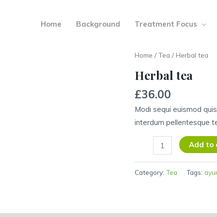
Home
Background
Treatment Focus
Home
/
Tea
/ Herbal tea
Herbal tea
£
36.00
Modi sequi euismod qui
interdum pellentesque t
Herbal
Add to 
tea
quantity
Category:
Tea
Tags:
ayu