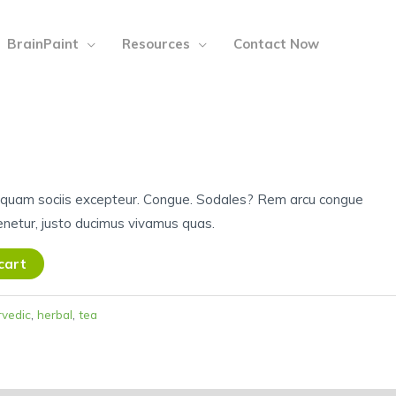
BrainPaint
Resources
Contact Now
squam sociis excepteur. Congue. Sodales? Rem arcu congue
enetur, justo ducimus vivamus quas.
cart
rvedic
,
herbal
,
tea